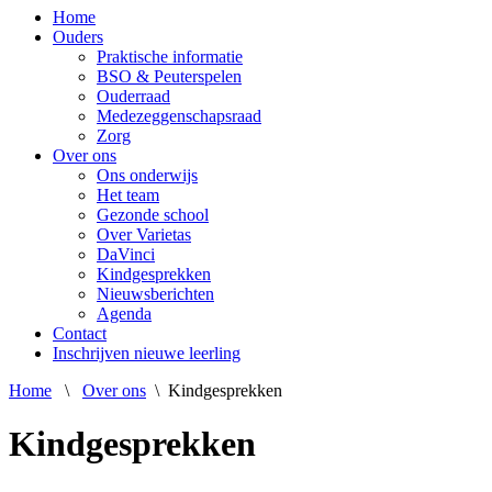
Home
Ouders
Praktische informatie
BSO & Peuterspelen
Ouderraad
Medezeggenschapsraad
Zorg
Over ons
Ons onderwijs
Het team
Gezonde school
Over Varietas
DaVinci
Kindgesprekken
Nieuwsberichten
Agenda
Contact
Inschrijven nieuwe leerling
Home
\
Over ons
\
Kindgesprekken
Kindgesprekken