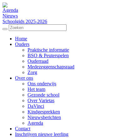
Agenda
Nieuws
Schoolgids 2025-2026
Home
Ouders
Praktische informatie
BSO & Peuterspelen
Ouderraad
Medezeggenschapsraad
Zorg
Over ons
Ons onderwijs
Het team
Gezonde school
Over Varietas
DaVinci
Kindgesprekken
Nieuwsberichten
Agenda
Contact
Inschrijven nieuwe leerling