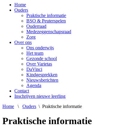
Home
Ouders
Praktische informatie
BSO & Peuterspelen
Ouderraad
Medezeggenschapsraad
Zorg
Over ons
Ons onderwijs
Het team
Gezonde school
Over Varietas
DaVinci
Kindgesprekken
Nieuwsberichten
Agenda
Contact
Inschrijven nieuwe leerling
Home
\
Ouders
\
Praktische informatie
Praktische informatie