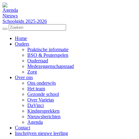
Agenda
Nieuws
Schoolgids 2025-2026
Home
Ouders
Praktische informatie
BSO & Peuterspelen
Ouderraad
Medezeggenschapsraad
Zorg
Over ons
Ons onderwijs
Het team
Gezonde school
Over Varietas
DaVinci
Kindgesprekken
Nieuwsberichten
Agenda
Contact
Inschrijven nieuwe leerling